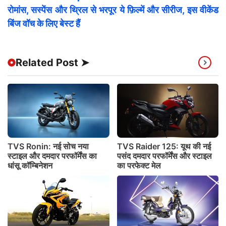
रोमांस, सस्पेंस और थ्रिल से भरपूर ये फ़िल्में और सीरीज, इस वीकेंड
बिंज वॉच के लिए बेस्ट हैं
Related Post ➤
TVS Ronin: नई सोच नया
TVS Raider 125: यूथ की नई
स्टाइल और दमदार परफॉर्मेंस का
पसंद दमदार परफॉर्मेंस और स्टाइल
धांसू कॉम्बिनेशन
का परफेक्ट मेल