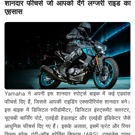
शानदार फीचर्स जो आपको देंगे लग्जरी राइड का
एहसास
Yamaha ने अपनी इस शानदार स्पोर्ट्स बाइक में कई एडवांस
फीचर्स दिए हैं, जिससे आपकी राइडिंग एक्सपीरियंस शानदार बने।
इस बाइक में डिजिटल स्पीडोमीटर, डिजिटल इंस्ट्रूमेंट क्लस्टर,
यूएसबी चार्जिंग पोर्ट, एलईडी हेडलाइट और एलईडी इंडिकेटर जैसे
आधुनिक फीचर्स दिए गए हैं। इसके अलावा, इसमें फ्रंट और रियर
डिस्क ब्रेक, एंटी-लॉक ब्रेकिंग सिस्टम (ABS), ट्यूबलेस टायर