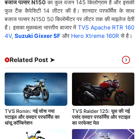
बजाज पल्सर N150
का कुल वजन 145 किलोग्राम है और इसकी
फुल टैंक कैपेसिटी 14 लीटर की है। शानदार परफॉर्मेंस के साथ
बजाज पल्सर N150 50 किलोमीटर पर लीटर तक की माइलेज देती
हैं। इसका मुकाबला भारतीय बाजार में
TVS Apache RTR 160
4V
,
Suzuki Gixxer SF
और
Hero Xtreme 160R
से है।
Related Post ➤
TVS Ronin: नई सोच नया
TVS Raider 125: यूथ की नई
स्टाइल और दमदार परफॉर्मेंस का
पसंद दमदार परफॉर्मेंस और स्टाइल
धांसू कॉम्बिनेशन
का परफेक्ट मेल