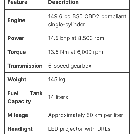
Feature
Description
149.6 cc BS6 OBD2 compliant
Engine
single-cylinder
Power
14.5 bhp at 8,500 rpm
Torque
13.5 Nm at 6,000 rpm
Transmission
5-speed gearbox
Weight
145 kg
Fuel Tank
14 liters
Capacity
Mileage
Approximately 50 km per liter
Headlight
LED projector with DRLs