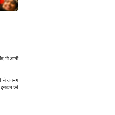
संद भी आती
l से लगभग
p इनकम की