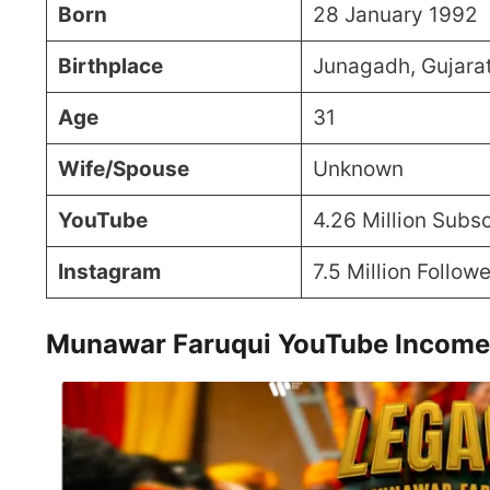
Born
28 January 1992
Birthplace
Junagadh, Gujarat
Age
31
Wife/Spouse
Unknown
YouTube
4.26 Million Subs
Instagram
7.5 Million Follow
Munawar Faruqui YouTube Income