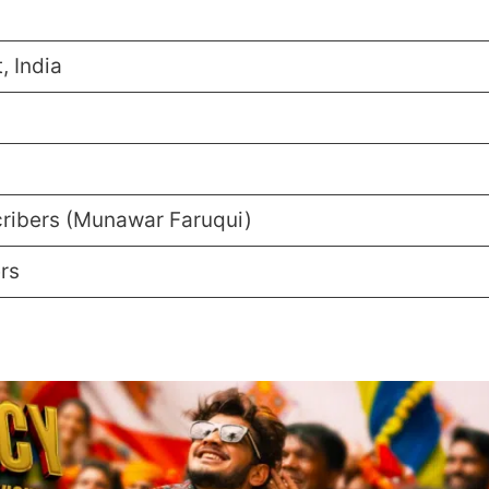
, India
cribers (Munawar Faruqui)
ers