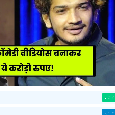
Joi
Joi