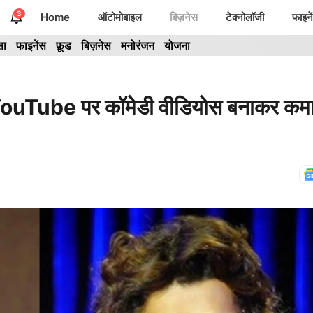
3
Home
ऑटोमोबाइल
बिज़नेस
टेक्नोलॉजी
फाइने
सा
फाइनेंस
फ़ूड
बिज़नेस
मनोरंजन
योजना
e पर कॉमेडी वीडियोस बनाकर कमाते ह