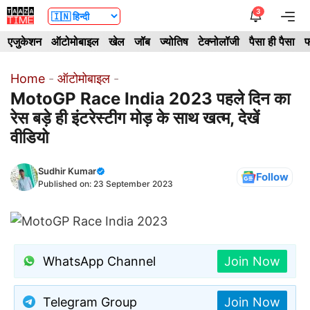
Skip
3
Me
to
एजुकेशन
ऑटोमोबाइल
खेल
जॉब
ज्योतिष
टेक्नोलॉजी
पैसा ही पैसा
फ
content
Home
-
ऑटोमोबाइल
-
MotoGP Race India 2023 पहले दिन का
रेस बड़े ही इंटरेस्टीग मोड़ के साथ खत्म, देखें
वीडियो
Sudhir Kumar
Follow
Published on:
23 September 2023
WhatsApp Channel
Join Now
Telegram Group
Join Now