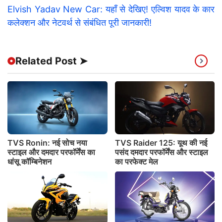
Elvish Yadav New Car: यहाँ से देखिए! एल्विश यादव के कार
कलेक्शन और नेटवर्थ से संबंधित पूरी जानकारी!
Related Post ➤
TVS Ronin: नई सोच नया
TVS Raider 125: यूथ की नई
स्टाइल और दमदार परफॉर्मेंस का
पसंद दमदार परफॉर्मेंस और स्टाइल
धांसू कॉम्बिनेशन
का परफेक्ट मेल