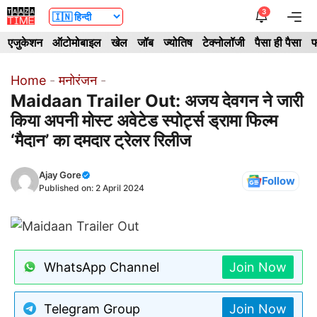
Skip
3
Me
to
एजुकेशन
ऑटोमोबाइल
खेल
जॉब
ज्योतिष
टेक्नोलॉजी
पैसा ही पैसा
फ
content
Home
-
मनोरंजन
-
Maidaan Trailer Out: अजय देवगन ने जारी
किया अपनी मोस्ट अवेटेड स्पोर्ट्स ड्रामा फिल्म
‘मैदान’ का दमदार ट्रेलर रिलीज
Ajay Gore
Follow
Published on:
2 April 2024
WhatsApp Channel
Join Now
Telegram Group
Join Now