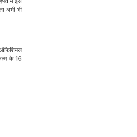
्ते में इस
ता अभी भी
ी ऑफिशियल
िल्म के 16