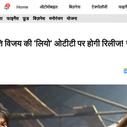
3
Home
ऑटोमोबाइल
बिज़नेस
टेक्नोलॉजी
फाइने
सा
फाइनेंस
फ़ूड
बिज़नेस
मनोरंजन
योजना
जय की ‘लियो’ ओटीटी पर होगी रिलीज! 