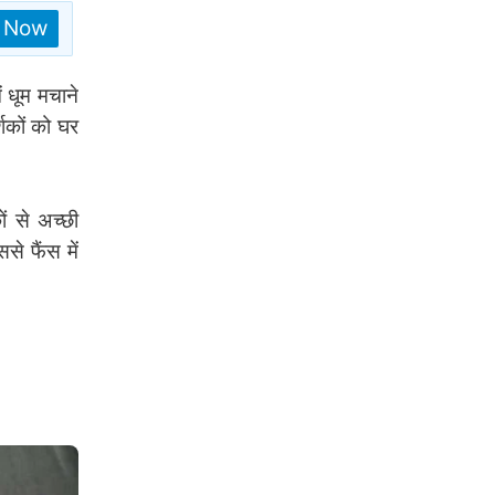
n Now
ं धूम मचाने
शकों को घर
ं से अच्छी
े फैंस में
।