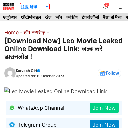
Skip
3
Me
to
एजुकेशन
ऑटोमोबाइल
खेल
जॉब
ज्योतिष
टेक्नोलॉजी
पैसा ही पैसा
फ
content
Home
-
टॉप स्टोरीज़
-
[Download Now] Leo Movie Leaked
Online Download Link: जल्द करे
डाउनलोड !
Sarvesh Giri
Follow
Updated on:
19 October 2023
WhatsApp Channel
Join Now
Telegram Group
Join Now