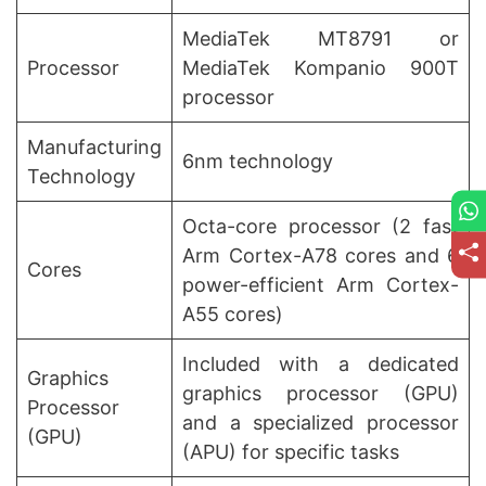
MediaTek MT8791 or
Processor
MediaTek Kompanio 900T
processor
Manufacturing
6nm technology
Technology
Octa-core processor (2 fast
Arm Cortex-A78 cores and 6
Cores
power-efficient Arm Cortex-
A55 cores)
Included with a dedicated
Graphics
graphics processor (GPU)
Processor
and a specialized processor
(GPU)
(APU) for specific tasks