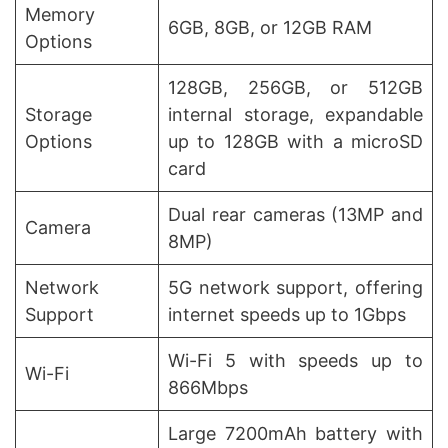
Memory
6GB, 8GB, or 12GB RAM
Options
128GB, 256GB, or 512GB
Storage
internal storage, expandable
Options
up to 128GB with a microSD
card
Dual rear cameras (13MP and
Camera
8MP)
Network
5G network support, offering
Support
internet speeds up to 1Gbps
Wi-Fi 5 with speeds up to
Wi-Fi
866Mbps
Large 7200mAh battery with