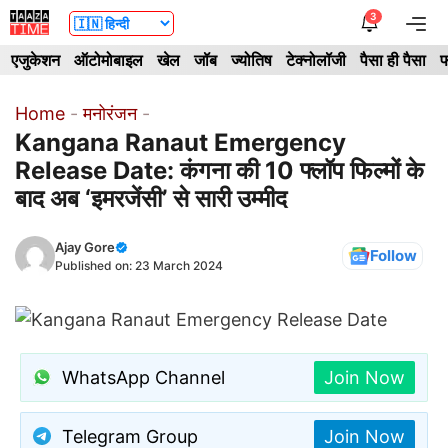
Skip
3
Me
to
एजुकेशन
ऑटोमोबाइल
खेल
जॉब
ज्योतिष
टेक्नोलॉजी
पैसा ही पैसा
फ
content
Home
-
मनोरंजन
-
Kangana Ranaut Emergency
Release Date: कंगना की 10 फ्लॉप फिल्मों के
बाद अब ‘इमरजेंसी’ से सारी उम्मीद
Ajay Gore
Follow
Published on:
23 March 2024
WhatsApp Channel
Join Now
Telegram Group
Join Now