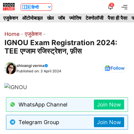
Skip
3
Me
to
एजुकेशन
ऑटोमोबाइल
खेल
जॉब
ज्योतिष
टेक्नोलॉजी
पैसा ही पैसा
फ
content
Home
-
एजुकेशन
-
IGNOU Exam Registration 2024:
TEE एग्जाम रजिस्ट्रेशन, फ़ीस
shivangi verma
Follow
Published on:
3 April 2024
WhatsApp Channel
Join Now
Telegram Group
Join Now