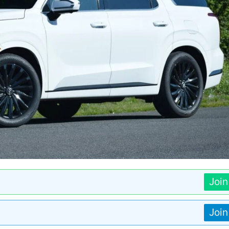
Joi
Joi