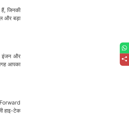
हैं, जिनकी
ोल और बड़ा
ोल इंजन और
र जगह आपका
े Forward
ी हाइ-टेक