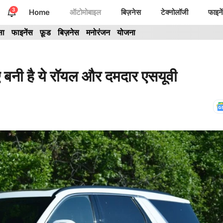
3
Home
ऑटोमोबाइल
बिज़नेस
टेक्नोलॉजी
फाइने
सा
फाइनेंस
फ़ूड
बिज़नेस
मनोरंजन
योजना
नी है ये रॉयल और दमदार एसयूवी