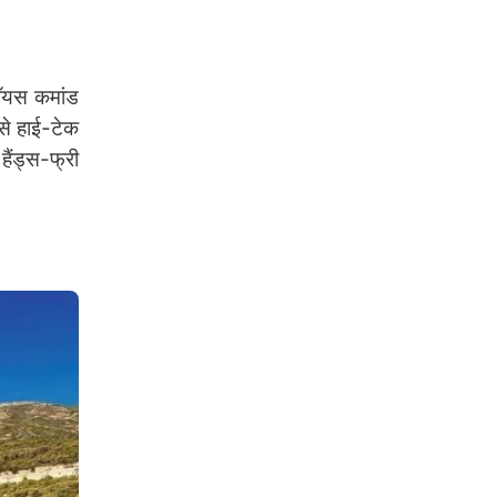
वॉयस कमांड
ैसे हाई-टेक
ैंड्स-फ्री