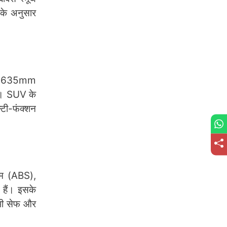
 के अनुसार
र 1635mm
है। SUV के
्टी-फंक्शन
्टम (ABS),
ई हैं। इसके
र भी सेफ और