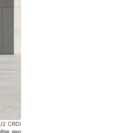
5L U2 CRDi
क्स स्मूथ