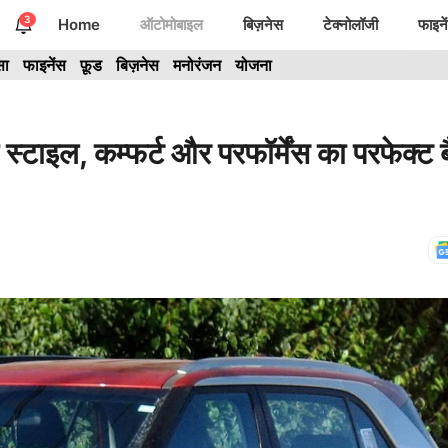
3
Home
ऑटोमोबाइल
बिज़नेस
टेक्नोलॉजी
फाइने
सा
फाइनेंस
फ़ूड
बिज़नेस
मनोरंजन
योजना
ल, कम्फर्ट और परफॉर्मेंस का परफेक्ट बै