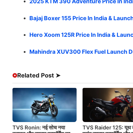
2025 KTM 390 Adventure Price In Indi
Bajaj Boxer 155 Price In India & Launc
Hero Xoom 125R Price In India & Launc
Mahindra XUV300 Flex Fuel Launch Date
Related Post ➤
TVS Ronin: नई सोच नया
TVS Raider 125: यूथ 