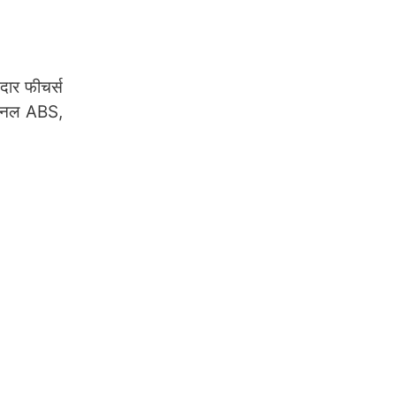
ार फीचर्स
 चैनल ABS,