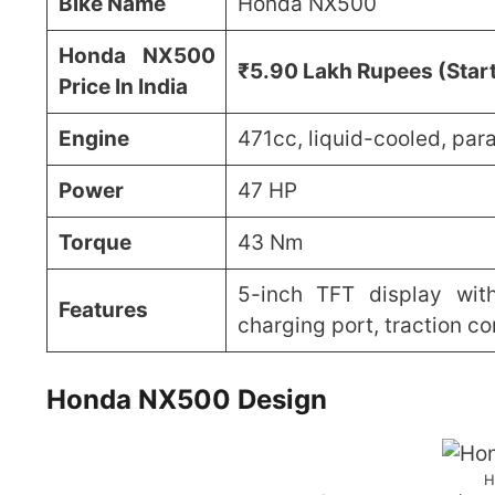
Bike Name
Honda NX500
Honda NX500
₹5.90 Lakh Rupees (Start
Price In India
Engine
471cc, liquid-cooled, para
Power
47 HP
Torque
43 Nm
5-inch TFT display wit
Features
charging port, traction co
Honda NX500 Design
H