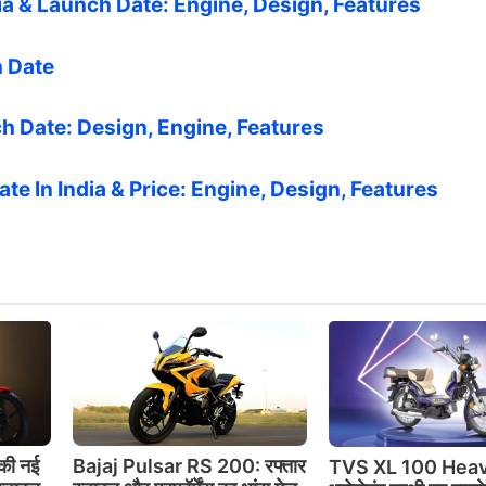
a & Launch Date: Engine, Design, Features
h Date
h Date: Design, Engine, Features
 In India & Price: Engine, Design, Features
की नई
Bajaj Pulsar RS 200: रफ्तार
TVS XL 100 Heav