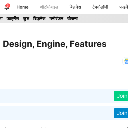
3
Home
ऑटोमोबाइल
बिज़नेस
टेक्नोलॉजी
फाइने
सा
फाइनेंस
फ़ूड
बिज़नेस
मनोरंजन
योजना
 Design, Engine, Features
Joi
Joi