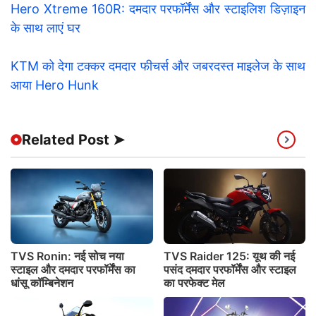
Hero Xtreme 160R: दमदार परफॉर्मेंस और स्टाइलिश डिज़ाइन
के साथ लाएं घर
KTM को देगा टक्कर दमदार फीचर्स और जबरदस्त माइलेज के साथ
आया Hero Hunk
Related Post ➤
TVS Ronin: नई सोच नया
TVS Raider 125: यूथ की नई
स्टाइल और दमदार परफॉर्मेंस का
पसंद दमदार परफॉर्मेंस और स्टाइल
धांसू कॉम्बिनेशन
का परफेक्ट मेल