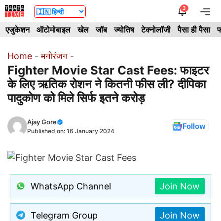
Skip
3
Me
to
एजुकेशन
ऑटोमोबाइल
खेल
जॉब
ज्योतिष
टेक्नोलॉजी
पैसा ही पैसा
फ
content
Home
-
मनोरंजन
-
Fighter Movie Star Cast Fees: फाइटर
के लिए ऋतिक रोशन ने कितनी फीस ली? दीपिका
पादुकोण को मिले सिर्फ इतने करोड़
Ajay Gore
Follow
Published on:
16 January 2024
WhatsApp Channel
Join Now
Telegram Group
Join Now