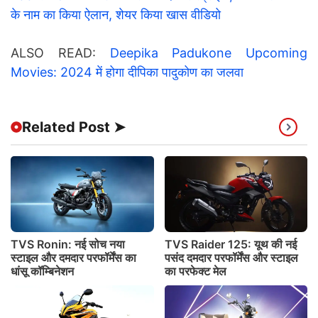
के नाम का किया ऐलान, शेयर किया खास वीडियो
ALSO READ:
Deepika Padukone Upcoming
Movies: 2024 में होगा दीपिका पादुकोण का जलवा
Related Post ➤
TVS Ronin: नई सोच नया
TVS Raider 125: यूथ की नई
स्टाइल और दमदार परफॉर्मेंस का
पसंद दमदार परफॉर्मेंस और स्टाइल
धांसू कॉम्बिनेशन
का परफेक्ट मेल