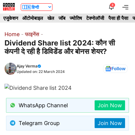
Skip
3
Me
to
एजुकेशन
ऑटोमोबाइल
खेल
जॉब
ज्योतिष
टेक्नोलॉजी
पैसा ही पैसा
फ
content
Home
-
फाइनेंस
-
Dividend Share list 2024: कौन सी
कंपनी दे रही है डिविडेंड और बोनस शेयर?
Ajay Verma
Follow
Updated on:
22 March 2024
WhatsApp Channel
Join Now
Telegram Group
Join Now