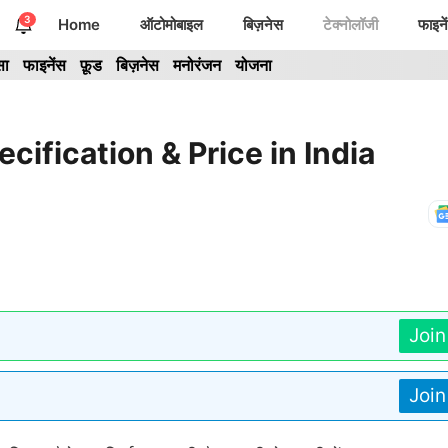
3
Home
ऑटोमोबाइल
बिज़नेस
टेक्नोलॉजी
फाइने
सा
फाइनेंस
फ़ूड
बिज़नेस
मनोरंजन
योजना
ification & Price in India
Joi
Joi