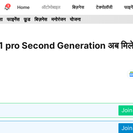
3
Home
ऑटोमोबाइल
बिज़नेस
टेक्नोलॉजी
फाइने
सा
फाइनेंस
फ़ूड
बिज़नेस
मनोरंजन
योजना
la S1 pro Second Generation अब मिले
Joi
Joi