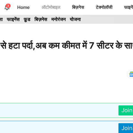
3
Home
ऑटोमोबाइल
बिज़नेस
टेक्नोलॉजी
फाइने
सा
फाइनेंस
फ़ूड
बिज़नेस
मनोरंजन
योजना
हटा पर्दा,अब कम कीमत में 7 सीटर के स
Joi
Joi