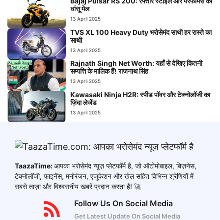
Bajaj Pulsar RS 200: रफ्तार स्टाइल और परफॉर्मेंस का
धांसू मेल
13 April 2025
TVS XL 100 Heavy Duty भरोसेमंद साथी हर रास्ते का
साथी
13 April 2025
Rajnath Singh Net Worth: यहाँ से देखिए कितनी
सम्पत्ति के मालिक हैं! राजनाथ सिंह
13 April 2025
Kawasaki Ninja H2R: स्पीड पॉवर और टेक्नोलॉजी का
ज़िंदा लेजेंड
13 April 2025
TaazaTime:
आपका भरोसेमंद न्यूज़ प्लेटफॉर्म है, जो ऑटोमोबाइल, बिज़नेस,
टेक्नोलॉजी, फाइनेंस, मनोरंजन, एजुकेशन और खेल सहित विभिन्न श्रेणियों में
सबसे ताज़ा और विश्वसनीय खबरें प्रदान करता हैं! 🚀
Follow Us On Social Media
Get Latest Update On Social Media