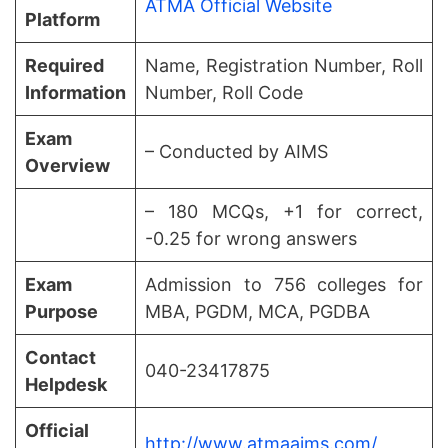
ATMA Official Website
Platform
Required
Name, Registration Number, Roll
Information
Number, Roll Code
Exam
– Conducted by AIMS
Overview
– 180 MCQs, +1 for correct,
-0.25 for wrong answers
Exam
Admission to 756 colleges for
Purpose
MBA, PGDM, MCA, PGDBA
Contact
040-23417875
Helpdesk
Official
http://www.atmaaims.com/