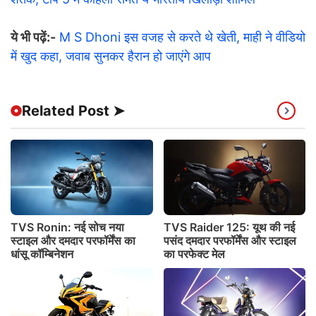
ये भी पढ़ें:-
M S Dhoni इस वजह से करते थे खेती, माही ने वीडियो
में खुद कहा, जवाब सुनकर हैरान हो जाएंगे आप
Related Post ➤
TVS Ronin: नई सोच नया
TVS Raider 125: यूथ की नई
स्टाइल और दमदार परफॉर्मेंस का
पसंद दमदार परफॉर्मेंस और स्टाइल
धांसू कॉम्बिनेशन
का परफेक्ट मेल