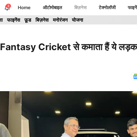
3
Home
ऑटोमोबाइल
बिज़नेस
टेक्नोलॉजी
फाइने
सा
फाइनेंस
फ़ूड
बिज़नेस
मनोरंजन
योजना
tasy Cricket से कमाता हैं ये लड़का