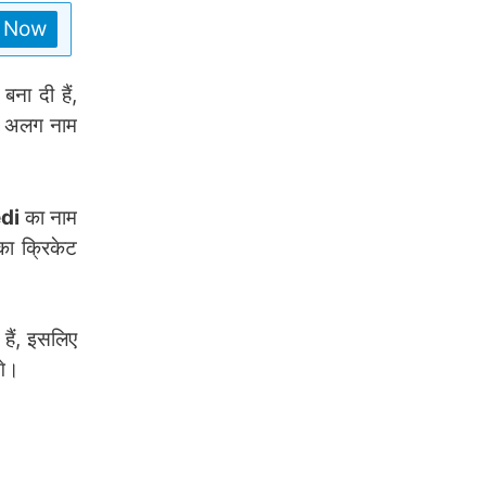
n Now
ना दी हैं,
एक अलग नाम
edi
का नाम
का क्रिकेट
 हैं, इसलिए
गे।