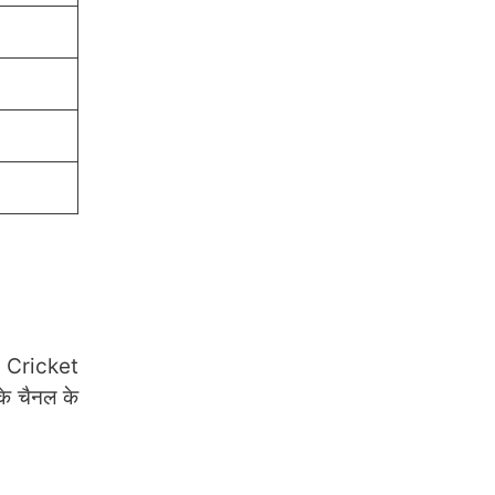
ो Cricket
े चैनल के