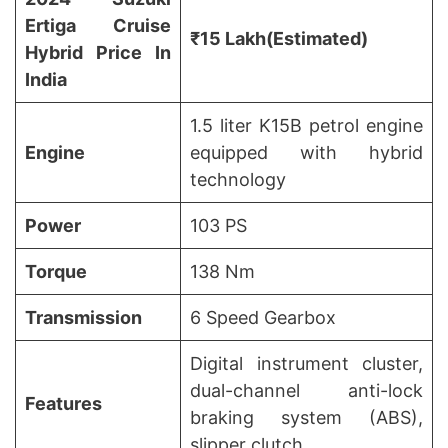
Ertiga Cruise
₹15 Lakh
(Estimated)
Hybrid Price In
India
1.5 liter K15B petrol engine
Engine
equipped with hybrid
technology
Power
103 PS
Torque
138 Nm
Transmission
6 Speed Gearbox
Digital instrument cluster,
dual-channel anti-lock
Features
braking system (ABS),
slipper clutch